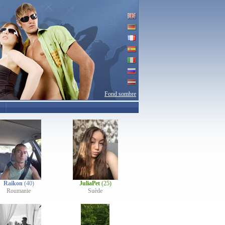
Fond sombre
Raikon
(40)
JuliaPet
(25)
Roumanie
Suède