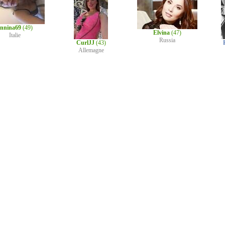
nnina69
(49)
Elvina
(47)
Italie
Russia
CurlJJ
(43)
Allemagne