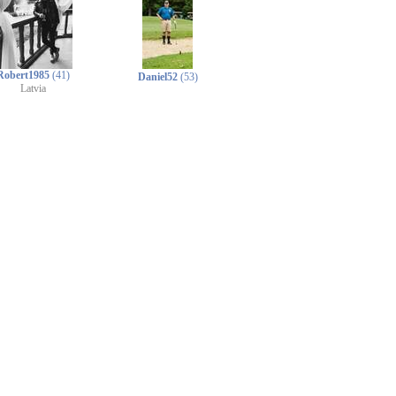
Robert1985
(41)
Daniel52
(53)
Latvia