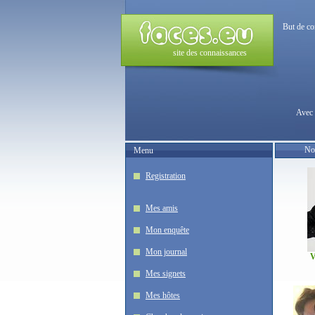
But de co
site des connaissances
Avec 
No
Menu
Registration
Mes amis
Mon enquête
Mon journal
V
Mes signets
Mes hôtes