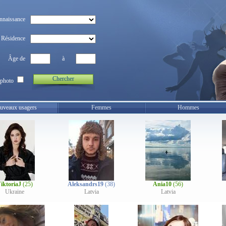
nnaissance
Résidence
Âge de
à
Chercher
photo
uveaux usagers
Femmes
Hommes
iktoriaJ
(25)
Aleksandrs19
(38)
Ania10
(56)
Ukraine
Latvia
Latvia