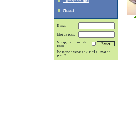
Chercher des amis
Plaisant
a
E-mail
Mot de passe
Se rappeler le mot de
passe
Ne rappelons pas de e-mail ou mot de
passe?