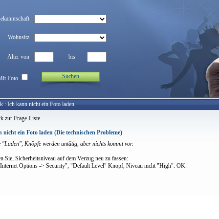
Bekanntschaft
Wohnsitz
Alter von
bis
Suchen
Mit Foto
ck
: Ich kann nicht ein Foto laden
k zur Frage-Liste
 nicht ein Foto laden (Die technischen Probleme)
ke "Laden", Knöpfe werden untätig, aber nichts kommt vor.
n Sie, Sicherheitsniveau auf dem Verzug neu zu fassen:
 Internet Options -> Security", "Default Level" Knopf, Niveau nicht "High". OK.