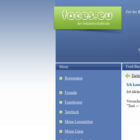
Ziel der 
der bekanntschaftssite
Feed-Ba
Menü
Zurüc
Registration
Ich kann
Ich klic
Freunde
Versuche
Fragebogen
"Tool ->
Tagebuch
Meine Lesezeichen
Meine Gäste