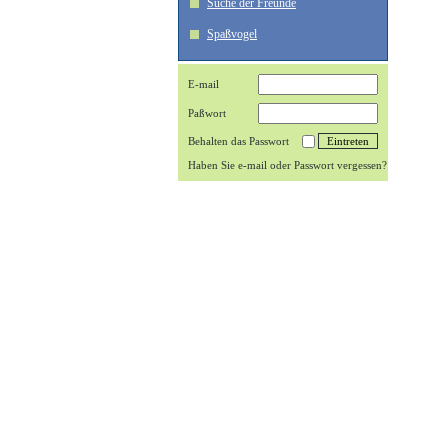
Suche der Freunde
Spaßvogel
E-mail
Paßwort
Behalten das Passwort
Haben Sie e-mail oder Passwort vergessen?