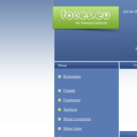
Ziel der 
der bekanntschaftssite
Su
Menü
Registration
Freunde
Fragebogen
Tagebuch
Meine Lesezeichen
Meine Gäste