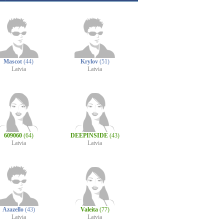
Mascot
(44)
Krylov
(51)
Latvia
Latvia
609060
(64)
DEEPINSIDE
(43)
Latvia
Latvia
Azazello
(43)
Valeita
(77)
Latvia
Latvia