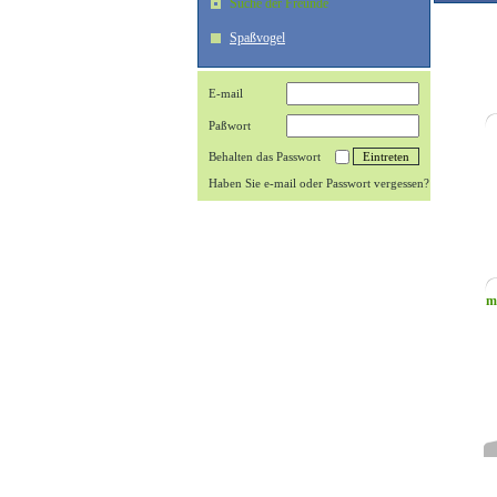
Suche der Freunde
Spaßvogel
E-mail
Paßwort
Behalten das Passwort
Haben Sie e-mail oder Passwort vergessen?
m