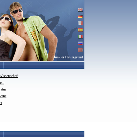
Dunkler Hintergrund
Wissenschaft
rem
ratur
erne
rt