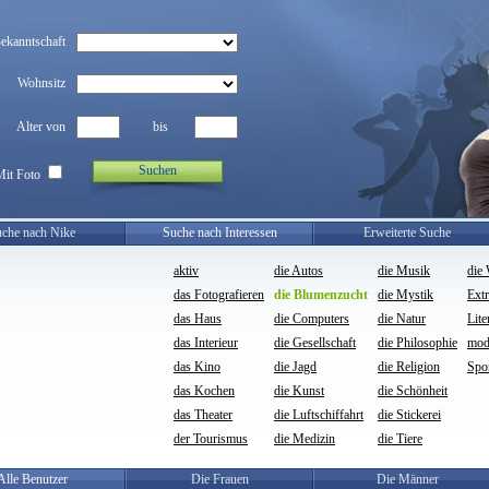
Bekanntschaft
Wohnsitz
Alter von
bis
Suchen
Mit Foto
che nach Nike
Suche nach Interessen
Erweiterte Suche
aktiv
die Autos
die Musik
die 
das Fotografieren
die Blumenzucht
die Mystik
Ext
das Haus
die Computers
die Natur
Lite
das Interieur
die Gesellschaft
die Philosophie
mod
das Kino
die Jagd
die Religion
Spo
das Kochen
die Kunst
die Schönheit
das Theater
die Luftschiffahrt
die Stickerei
der Tourismus
die Medizin
die Tiere
Alle Benutzer
Die Frauen
Die Männer