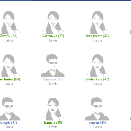
Zirafik
(38)
Vatruwka
(37)
bungvalite
(47)
Latvia
Latvia
Latvia
isHunter
(60)
Ramons
(50)
tolstenkaja
(47)
Latvia
Latvia
Latvia
krupis
(47)
kameja
(48)
renton
(40)
Latvia
Latvia
Latvia