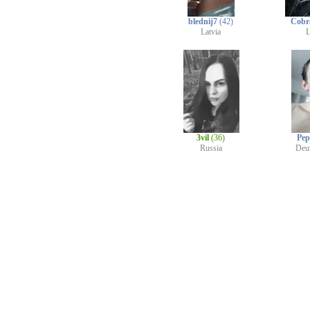
blednij7
(42)
Cobr
Latvia
L
3vil
(36)
Pep
Russia
Deu