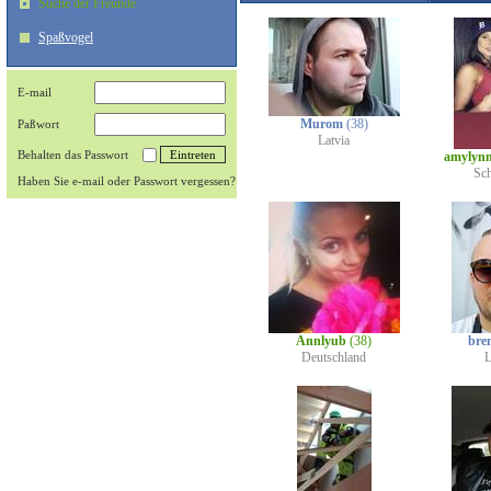
Suche der Freunde
Spaßvogel
E-mail
Murom
(38)
Paßwort
Latvia
Behalten das Passwort
amylyn
Sc
Haben Sie e-mail oder Passwort vergessen?
Annlyub
(38)
bre
Deutschland
L