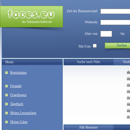
Ziel der Bekanntschaft
der bekanntschaftssite
Wohnsitz
Alter von
bis
Suchen
Mit Foto
Suche nach Nike
Such
Menü
ak
Registration
da
da
Freunde
da
Fragebogen
da
Tagebuch
d
da
Meine Lesezeichen
de
Meine Gäste
Alle Benutzer