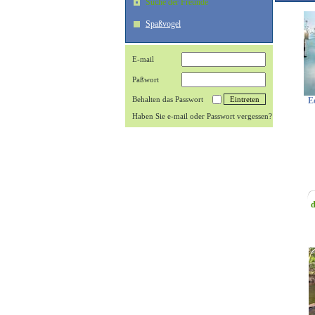
Suche der Freunde
Spaßvogel
E-mail
Paßwort
Behalten das Passwort
E
Haben Sie e-mail oder Passwort vergessen?
d