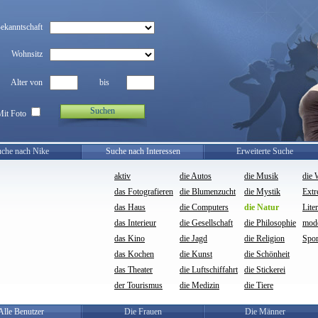
Bekanntschaft
Wohnsitz
Alter von
bis
Suchen
Mit Foto
che nach Nike
Suche nach Interessen
Erweiterte Suche
aktiv
die Autos
die Musik
die 
das Fotografieren
die Blumenzucht
die Mystik
Ext
das Haus
die Computers
die Natur
Lite
das Interieur
die Gesellschaft
die Philosophie
mod
das Kino
die Jagd
die Religion
Spor
das Kochen
die Kunst
die Schönheit
das Theater
die Luftschiffahrt
die Stickerei
der Tourismus
die Medizin
die Tiere
Alle Benutzer
Die Frauen
Die Männer