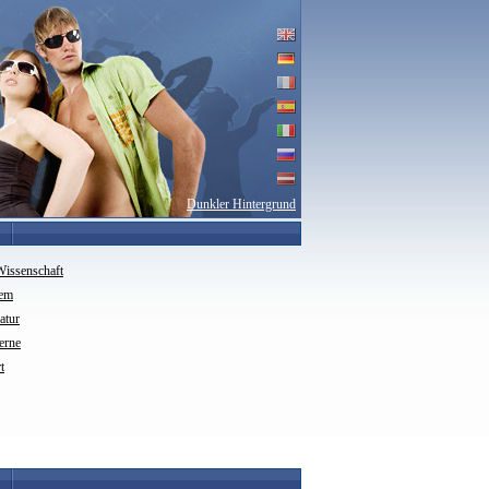
Dunkler Hintergrund
Wissenschaft
rem
ratur
erne
t