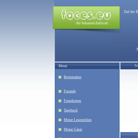
Ziel der 
der bekanntschaftssite
Su
Menü
Registration
Freunde
Fragebogen
Tagebuch
Meine Lesezeichen
Meine Gäste