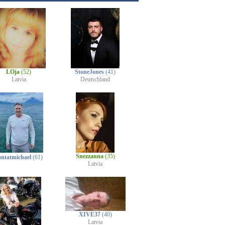
LOja
(52)
StoneJones
(41)
Latvia
Deutschland
Snezzanna
(35)
ontatmichael
(61)
Latvia
XIVE37
(40)
Latvia