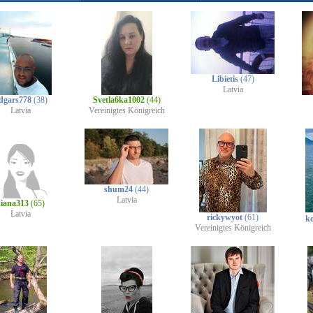
Libietis
(47)
Latvia
dgars778
(38)
Svetla6ka1002
(44)
Latvia
Vereinigtes Königreich
shum24
(44)
Latvia
iana313
(65)
Latvia
rickywyot
(61)
k
Vereinigtes Königreich