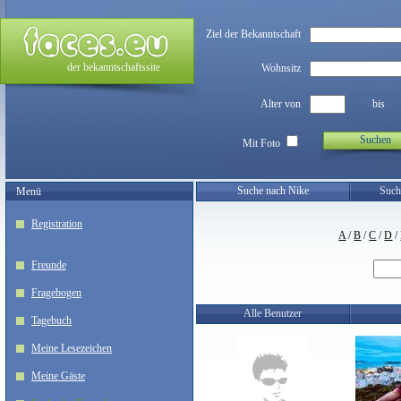
Ziel der Bekanntschaft
der bekanntschaftssite
Wohnsitz
Alter von
bis
Suchen
Mit Foto
Suche nach Nike
Such
Menü
Registration
A
/
B
/
C
/
D
/
Freunde
Fragebogen
Alle Benutzer
Tagebuch
Meine Lesezeichen
Meine Gäste