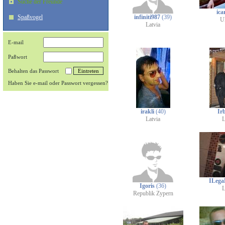
Suche der Freunde
ica
Spaßvogel
infiniti987
(39)
U
Latvia
E-mail
Paßwort
Behalten das Passwort
Haben Sie e-mail oder Passwort vergessen?
irakli
(40)
Irb
Latvia
L
ILega
Igoris
(36)
L
Republik Zypern