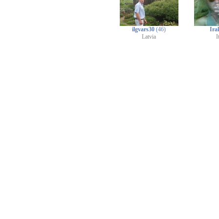
ilgvars30
(46)
Irak
Latvia
I