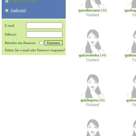
Suche der Freunde
Spaßvogel
quurihocoutn
(44)
quobu
Finnland
Fi
E-mail
Paßwort
Behalten das Passwort
Haben Sie e-mail oder Passwort vergessen?
quicawheelsa
(44)
quiho
Finnland
Fi
quichepera
(44)
quira
Finnland
Fi