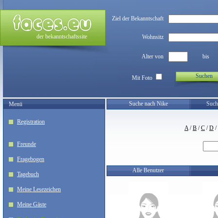
Ziel der Bekanntschaft
der bekanntschaftssite
Wohnsitz
Alter von
bis
Suchen
Mit Foto
Suche nach Nike
Such
Menü
Registration
A
/
B
/
C
/
D
/
Freunde
Fragebogen
Alle Benutzer
Tagebuch
Meine Lesezeichen
Meine Gäste