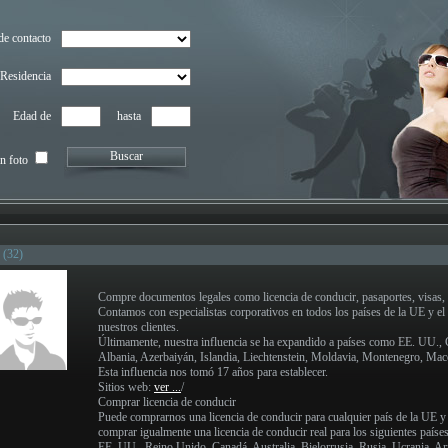
de contacto
Residencia
Edad de
hasta
Buscar
n foto
(32)
Compre documentos legales como licencia de conducir, pasaportes, visas,
Contamos con especialistas corporativos en todos los países de la UE y e
nuestros clientes.
Últimamente, nuestra influencia se ha expandido a países como EE. UU., C
Albania, Azerbaiyán, Islandia, Liechtenstein, Moldavia, Montenegro, Mac
Esta influencia nos tomó 17 años para establecer.
Sitios web:
ver ...
/
Comprar licencia de conducir
Puede comprarnos una licencia de conducir para cualquier país de la UE y
comprar igualmente una licencia de conducir real para los siguientes países
EE. UU., Reino Unido, Canadá, Australia, Bielorrusia, Rusia, Ucrania, Arm