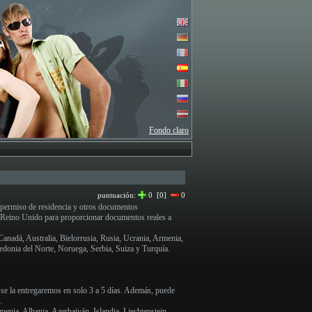
Fondo claro
puntuación:
0 [0]
0
 permiso de residencia y otros documentos
l Reino Unido para proporcionar documentos reales a
anadá, Australia, Bielorrusia, Rusia, Ucrania, Armenia,
edonia del Norte, Noruega, Serbia, Suiza y Turquía.
 se la entregaremos en solo 3 a 5 días. Además, puede
.
enia, Albania, Azerbaiyán, Islandia, Liechtenstein,