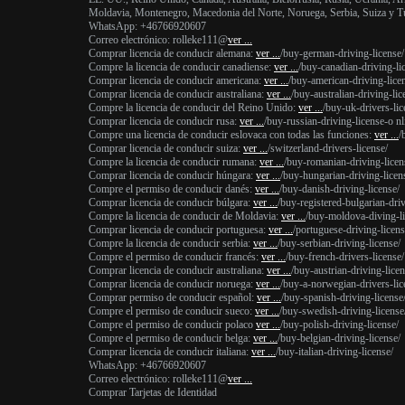
Moldavia, Montenegro, Macedonia del Norte, Noruega, Serbia, Suiza y T
WhatsApp: +46766920607
Correo electrónico: rolleke111@
ver ...
Comprar licencia de conducir alemana:
ver ...
/buy-german-driving-license/
Compre la licencia de conducir canadiense:
ver ...
/buy-canadian-driving-li
Comprar licencia de conducir americana:
ver ...
/buy-american-driving-lice
Comprar licencia de conducir australiana:
ver ...
/buy-australian-driving-lic
Compre la licencia de conducir del Reino Unido:
ver ...
/buy-uk-drivers-lic
Comprar licencia de conducir rusa:
ver ...
/buy-russian-driving-license-o nl
Compre una licencia de conducir eslovaca con todas las funciones:
ver ...
/
Comprar licencia de conducir suiza:
ver ...
/switzerland-drivers-license/
Compre la licencia de conducir rumana:
ver ...
/buy-romanian-driving-licen
Comprar licencia de conducir húngara:
ver ...
/buy-hungarian-driving-licens
Compre el permiso de conducir danés:
ver ...
/buy-danish-driving-license/
Comprar licencia de conducir búlgara:
ver ...
/buy-registered-bulgarian-driv
Compre la licencia de conducir de Moldavia:
ver ...
/buy-moldova-diving-li
Comprar licencia de conducir portuguesa:
ver ...
/portuguese-driving-licens
Compre la licencia de conducir serbia:
ver ...
/buy-serbian-driving-license/
Compre el permiso de conducir francés:
ver ...
/buy-french-drivers-license/
Comprar licencia de conducir australiana:
ver ...
/buy-austrian-driving-licen
Comprar licencia de conducir noruega:
ver ...
/buy-a-norwegian-drivers-lic
Comprar permiso de conducir español:
ver ...
/buy-spanish-driving-license
Compre el permiso de conducir sueco:
ver ...
/buy-swedish-driving-license
Compre el permiso de conducir polaco
ver ...
/buy-polish-driving-license/
Compre el permiso de conducir belga:
ver ...
/buy-belgian-driving-license/
Comprar licencia de conducir italiana:
ver ...
/buy-italian-driving-license/
WhatsApp: +46766920607
Correo electrónico: rolleke111@
ver ...
Comprar Tarjetas de Identidad