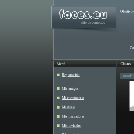
Objetivo 
sitio de contactos
Co
Chistes
Menú
Registración
naniE1
Mis amigos
Mi cuestionario
Mi diario
Mis marcadores
Mis invitados