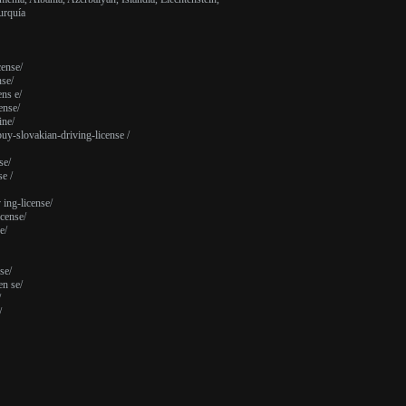
urquía
cense/
nse/
ens e/
ense/
ine/
buy-slovakian-driving-license /
se/
e /
 ing-license/
cense/
e/
se/
en se/
/
/