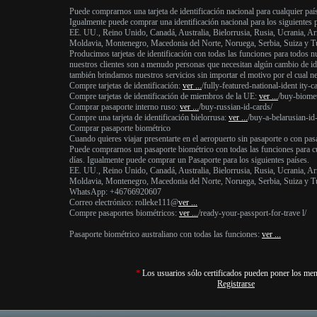
Puede comprarnos una tarjeta de identificación nacional para cualquier paí
Igualmente puede comprar una identificación nacional para los siguientes p
EE. UU., Reino Unido, Canadá, Australia, Bielorrusia, Rusia, Ucrania, Arm
Moldavia, Montenegro, Macedonia del Norte, Noruega, Serbia, Suiza y T
Producimos tarjetas de identificación con todas las funciones para todos n
nuestros clientes son a menudo personas que necesitan algún cambio de i
también brindamos nuestros servicios sin importar el motivo por el cual nec
Compre tarjetas de identificación:
ver ...
/fully-featured-national-ident ity-c
Compre tarjetas de identificación de miembros de la UE:
ver ...
/buy-biometr
Comprar pasaporte interno ruso:
ver ...
/buy-russian-id-cards/
Compre una tarjeta de identificación bielorrusa:
ver ...
/buy-a-belarusian-id
Comprar pasaporte biométrico
Cuando quieres viajar presentarte en el aeropuerto sin pasaporte o con pas
Puede comprarnos un pasaporte biométrico con todas las funciones para cu
días. Igualmente puede comprar un Pasaporte para los siguientes países.
EE. UU., Reino Unido, Canadá, Australia, Bielorrusia, Rusia, Ucrania, Arm
Moldavia, Montenegro, Macedonia del Norte, Noruega, Serbia, Suiza y T
WhatsApp: +46766920607
Correo electrónico: rolleke111@
ver ...
Compre pasaportes biométricos:
ver ...
/ready-your-passport-for-trave l/
Pasaporte biométrico australiano con todas las funciones:
ver ...
*
Los usuarios sólo certificados pueden poner los men
Registrarse