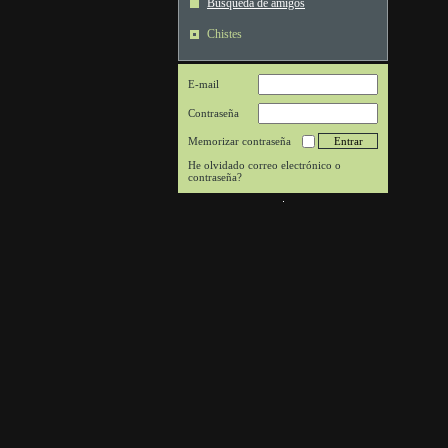
Búsqueda de amigos
Chistes
E-mail
Contraseña
Memorizar contraseña
He olvidado correo electrónico o
contraseña?