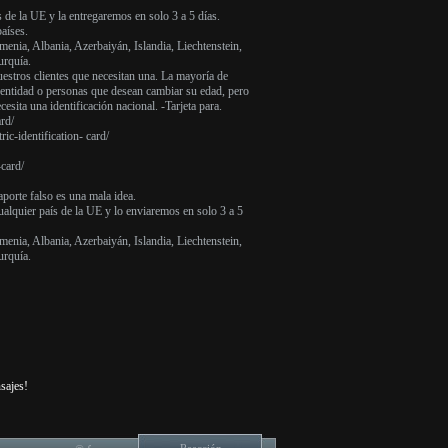
s de la UE y la entregaremos en solo 3 a 5 días.
aíses.
enia, Albania, Azerbaiyán, Islandia, Liechtenstein,
urquía.
uestros clientes que necesitan una. La mayoría de
dentidad o personas que desean cambiar su edad, pero
esita una identificación nacional. -Tarjeta para.
ard/
ic-identification- card/
-card/
aporte falso es una mala idea.
alquier país de la UE y lo enviaremos en solo 3 a 5
enia, Albania, Azerbaiyán, Islandia, Liechtenstein,
urquía.
sajes!