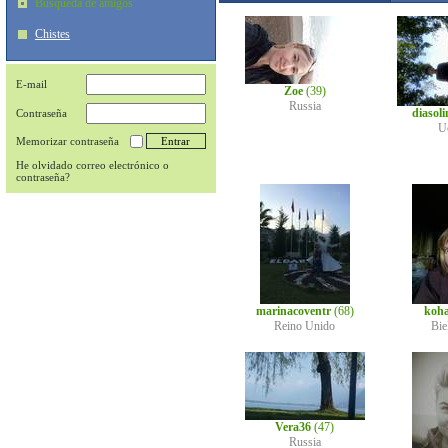
Búsqueda de amigos
Chistes
E-mail
Zoe
(39)
Russia
diasol
Contraseña
U
Memorizar contraseña
He olvidado correo electrónico o
contraseña?
marinacoventr
(68)
koh
Reino Unido
Bie
Vera36
(47)
Russia