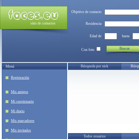
Objetivo de contacto
sitio de contactos
Residencia
Edad de
hasta
Buscar
Con foto
Búsqueda por nick
Búsqu
Menú
Registración
Mis amigos
Mi cuestionario
Mi diario
Mis marcadores
Mis invitados
Todos usuarios