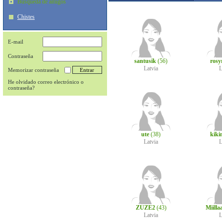
Búsqueda de amigos
Chistes
E-mail
Contraseña
santusik
(56)
rosy
Latvia
L
Memorizar contraseña
He olvidado correo electrónico o
contraseña?
ute
(38)
kiki
Latvia
L
ZUZE2
(43)
Miilla
Latvia
L