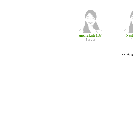
sinchukiite
(36)
Nas
Latvia
L
<< Ante