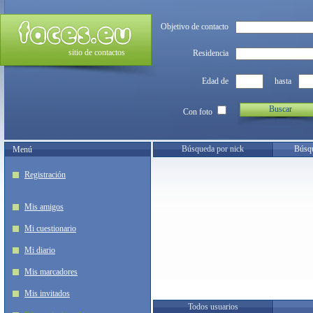
Objetivo de contacto
sitio de contactos
Residencia
Edad de
hasta
Buscar
Con foto
Búsqueda por nick
Búsqu
Menú
Registración
Mis amigos
Mi cuestionario
Mi diario
Mis marcadores
Mis invitados
Todos usuarios