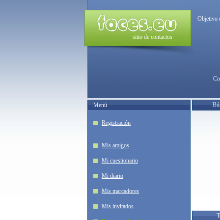
Objetivo 
sitio de contactos
Co
Bú
Menú
Registración
Mis amigos
Mi cuestionario
Mi diario
Mis marcadores
Mis invitados
T