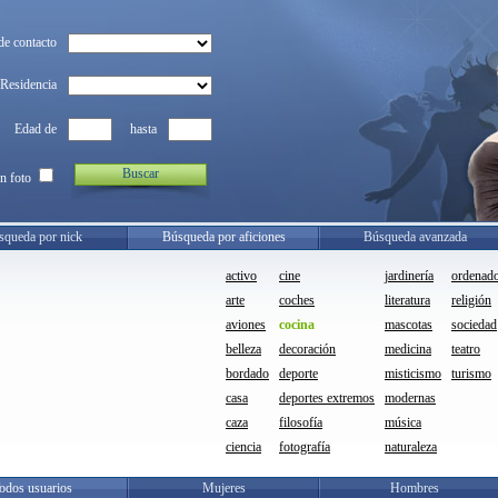
de contacto
Residencia
Edad de
hasta
Buscar
n foto
squeda por nick
Búsqueda por aficiones
Búsqueda avanzada
activo
cine
jardinería
ordenad
arte
coches
literatura
religión
aviones
cocina
mascotas
sociedad
belleza
decoración
medicina
teatro
bordado
deporte
misticismo
turismo
casa
deportes extremos
modernas
caza
filosofía
música
ciencia
fotografía
naturaleza
odos usuarios
Mujeres
Hombres