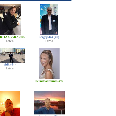
RIJAZBARA
(60)
sergejs444
(46)
Latvia
Latvia
sizik
(44)
Latvia
belindaodmund
(49)