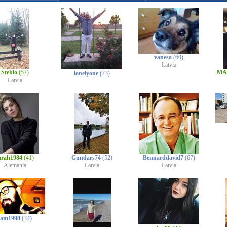
vanesa
(60)
Latvia
Steklo
(57)
MA
lonelyone
(73)
Latvia
arah1984
(41)
Gundars74
(52)
Bennarddavid7
(67)
Alemania
Latvia
Latvia
sam1990
(34)