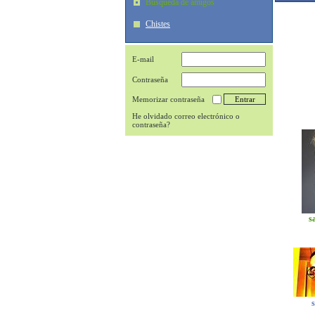
Búsqueda de amigos
Chistes
E-mail
Contraseña
Memorizar contraseña
He olvidado correo electrónico o
contraseña?
s