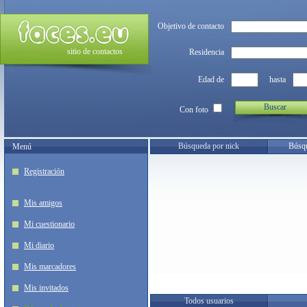
Objetivo de contacto
sitio de contactos
Residencia
Edad de
hasta
Buscar
Con foto
Búsqueda por nick
Búsqu
Menú
Registración
Mis amigos
Mi cuestionario
Mi diario
Mis marcadores
Mis invitados
Todos usuarios