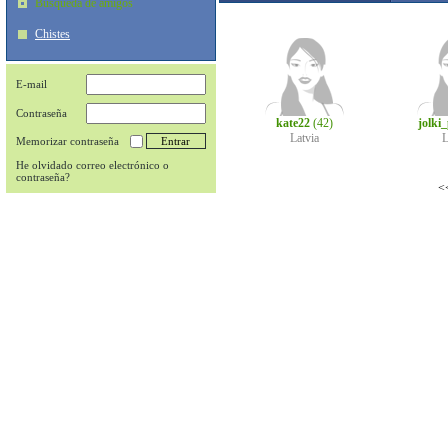
Búsqueda de amigos
Chistes
E-mail
Contraseña
kate22
(42)
jolki_
Latvia
L
Memorizar contraseña
He olvidado correo electrónico o
contraseña?
<