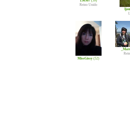
150367
(59)
Reino Unido
ljo
L
_Mar
Rei
MissGissy
(52)