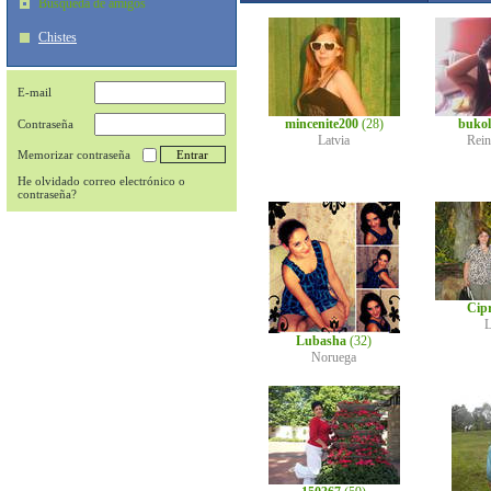
Búsqueda de amigos
Chistes
E-mail
mincenite200
(28)
buko
Contraseña
Latvia
Rei
Memorizar contraseña
He olvidado correo electrónico o
contraseña?
Cip
L
Lubasha
(32)
Noruega