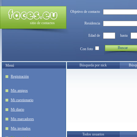
Objetivo de contacto
sitio de contactos
Residencia
Edad de
hasta
Buscar
Con foto
Búsqueda por nick
Búsqu
Menú
Registración
Mis amigos
Mi cuestionario
Mi diario
Mis marcadores
Mis invitados
Todos usuarios