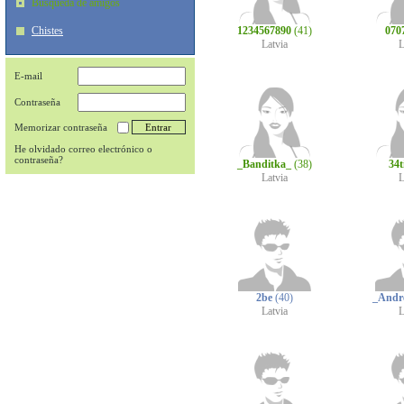
Búsqueda de amigos
Chistes
1234567890
(41)
070
Latvia
L
E-mail
Contraseña
Memorizar contraseña
He olvidado correo electrónico o
contraseña?
_Banditka_
(38)
34ti
Latvia
L
2be
(40)
_Andr
Latvia
L