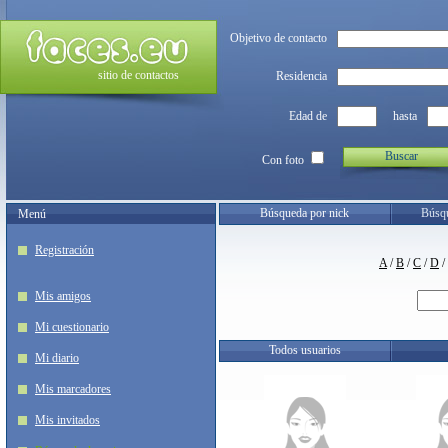
Objetivo de contacto
sitio de contactos
Residencia
Edad de
hasta
Buscar
Con foto
Búsqueda por nick
Búsqu
Menú
Registración
A
/
B
/
C
/
D
/
Mis amigos
Mi cuestionario
Todos usuarios
Mi diario
Mis marcadores
Mis invitados