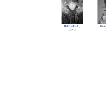
Delovjak
(38)
Dro
Latvia
L