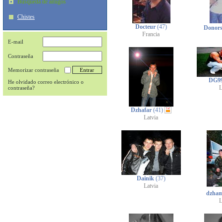
Búsqueda de amigos
Chistes
Docteur
(47)
Donor
Francia
E-mail
Contraseña
Memorizar contraseña
DG9
He olvidado correo electrónico o
L
contraseña?
Dzhafar
(41)
Latvia
Dainik
(37)
Latvia
dzha
L