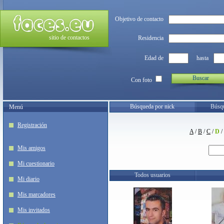
Objetivo de contacto
sitio de contactos
Residencia
Edad de
hasta
Buscar
Con foto
Búsqueda por nick
Búsqu
Menú
Registración
A
/
B
/
C
/
D
/
Mis amigos
Mi cuestionario
Todos usuarios
Mi diario
Mis marcadores
Mis invitados