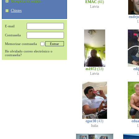
Búsqueda de amigos
EMAC
(61)
Latvia
Chistes
endrj
L
E-mail
Contraseña
Memorizar contraseña
He olvidado correo electrónico o
contraseña?
es1972
(53)
edi
Latvia
L
egor30
(43)
edu
Italia
L