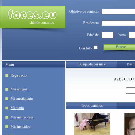
Objetivo de contacto
sitio de contactos
Residencia
Edad de
hasta
Buscar
Con foto
Búsqueda por nick
Búsqu
Menú
Registración
A
/
B
/
C
/
D
/
Mis amigos
Mi cuestionario
Todos usuarios
Mi diario
Mis marcadores
Mis invitados