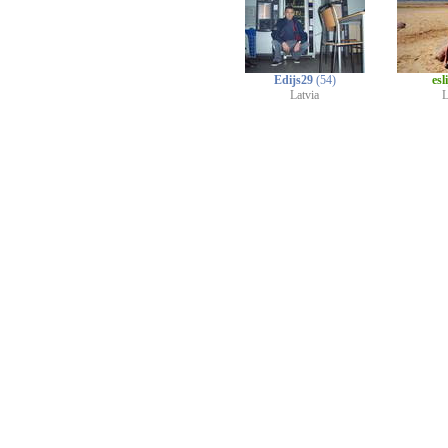
Edijs29
(54)
esl
Latvia
L