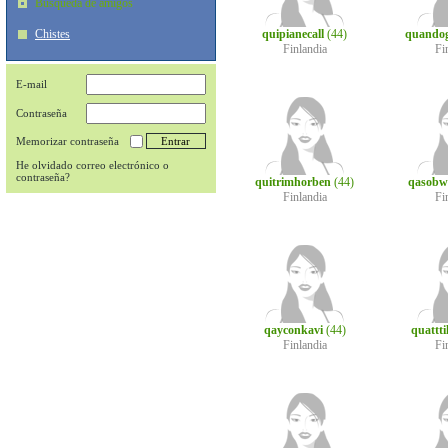
Búsqueda de amigos
Chistes
quipianecall
(44)
quando
Finlandia
Fi
E-mail
Contraseña
Memorizar contraseña
He olvidado correo electrónico o
contraseña?
quitrimhorben
(44)
qasobw
Finlandia
Fi
qayconkavi
(44)
quattt
Finlandia
Fi