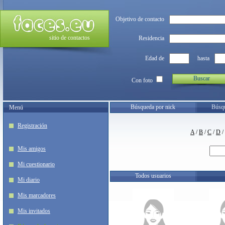
Objetivo de contacto
sitio de contactos
Residencia
Edad de
hasta
Buscar
Con foto
Búsqueda por nick
Búsqu
Menú
Registración
A
/
B
/
C
/
D
/
Mis amigos
Mi cuestionario
Todos usuarios
Mi diario
Mis marcadores
Mis invitados