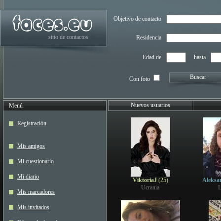
Objetivo de contacto
sitio de contactos
Residencia
Edad de
hasta
Buscar
Con foto
Nuevos usuarios
Menú
Registración
Mis amigos
Mi cuestionario
Mi diario
ViktoriaJ
(25)
Aleksa
Ucrania
L
Mis marcadores
Mis invitados