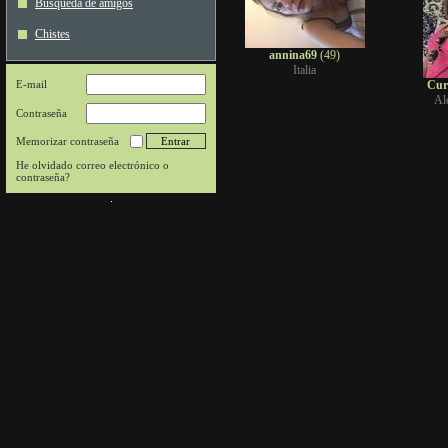
Búsqueda de amigos
Chistes
annina69
(49)
Italia
E-mail
Cur
Al
Contraseña
Memorizar contraseña
He olvidado correo electrónico o
contraseña?