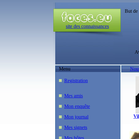
But de
site des connaissances
A
Menu
Nouv
Registration
Mes amis
Mon enquête
Vi
Mon journal
Mes signets
Mes hôtes