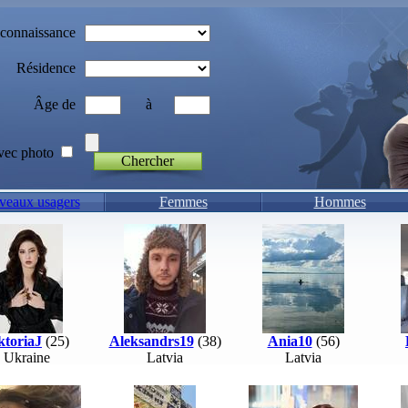
 connaissance
Résidence
Âge de
à
vec photo
Chercher
eaux usagers
Femmes
Hommes
ktoriaJ
(25)
Aleksandrs19
(38)
Ania10
(56)
Ukraine
Latvia
Latvia