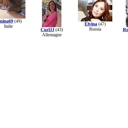
nina69
(49)
Elvina
(47)
Italie
Russia
CurlJJ
(43)
Ro
Allemagne