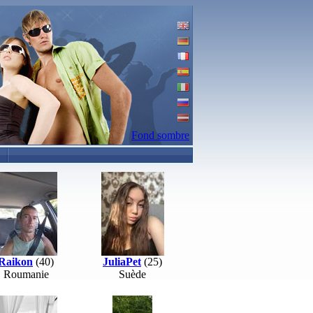
Fond sombre
Raikon
(40)
JuliaPet
(25)
Roumanie
Suède