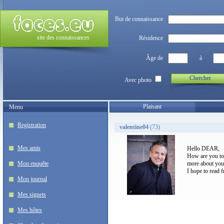
But de connaissance
site des connaissances
Résidence
Âge de
à
Chercher
Avec photo
Plaisant
Menu
Registration
valentine04
(73)
Mes amis
Hello DEAR,
How are you tod
Mon enquête
more about you 
I hope to read 
Mon journal
Mes signets
Mes hôtes