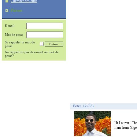
Chercher des amis
Plaisant
E-mail
Mot de passe
Se rappeler le mot de
passe
Ne rappelons pas de e-mail ou mot de
passe?
Peter_12
(35)
Hi Lauren...Tha
I am from Nigeri