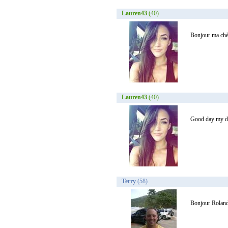
Lauren43
(40)
Bonjour ma chèr
Lauren43
(40)
Good day my dea
Terry
(58)
Bonjour Roland