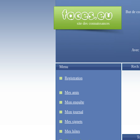
But de co
site des connaissances
Avec 
Rech.
Menu
Registration
Mes amis
Mon enquête
Mon journal
Mes signets
Mes hôtes
To