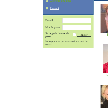
Chercher des amis
Plaisant
E-mail
Mot de passe
Se rappeler le mot de
j
passe
Ne rappelons pas de e-mail ou mot de
passe?
L