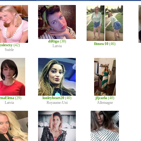
diRiga
(38)
fitnow10
(46)
colesexy
(42)
Latvia
Suède
enaElena
(29)
lonleyheart20
(40)
jfjcarla
(48)
Latvia
Royaume-Uni
Allemagne