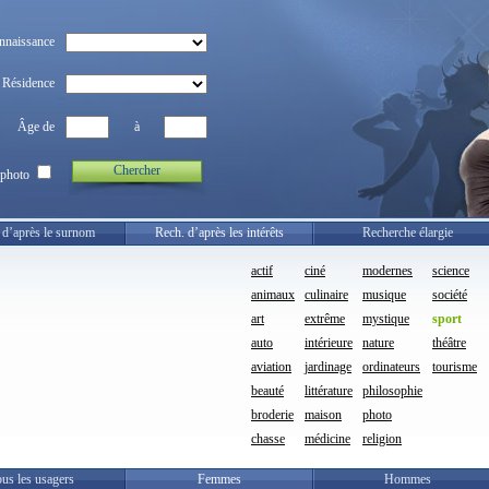
nnaissance
Résidence
Âge de
à
Chercher
photo
 d’après le surnom
Rech. d’après les intérêts
Recherche élargie
actif
ciné
modernes
science
animaux
culinaire
musique
société
art
extrême
mystique
sport
auto
intérieure
nature
théâtre
aviation
jardinage
ordinateurs
tourisme
beauté
littérature
philosophie
broderie
maison
photo
chasse
médicine
religion
us les usagers
Femmes
Hommes