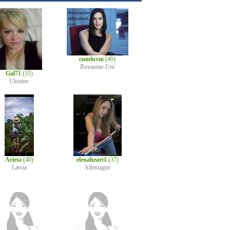
cumluvm
(40)
Royaume-Uni
Gal71
(55)
Ukraine
Arieta
(40)
elenaheart1
(37)
Latvia
Allemagne