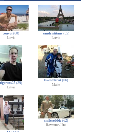
convoi
(60)
sandristitans
(55)
Latvia
Latvia
loveofchrist
(66)
tigerens25
(39)
Malte
Latvia
smilerobbie
(62)
Royaume-Uni