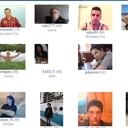
saha7777
(66)
osenando
(74)
Latvia
ajdar82
(44)
Royaume-Uni
Royaume-Uni
erdogens
(49)
AXEL77
(49)
johnscott
(41)
Latvia
Italie
oktor_N
(39)
Ukraine