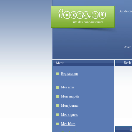
But de co
site des connaissances
Avec 
Rech.
Menu
Registration
Mes amis
Mon enquête
Mon journal
Mes signets
Mes hôtes
To