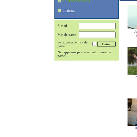
Chercher des amis
Plaisant
E-mail
J
Mot de passe
Se rappeler le mot de
passe
Ne rappelons pas de e-mail ou mot de
passe?
D