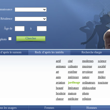
nnaissance
Résidence
Âge de
à
Chercher
photo
 d’après le surnom
Rech. d’après les intérêts
Recherche élargie
actif
ciné
modernes
science
animaux
culinaire
musique
société
art
extrême
mystique
sport
auto
intérieure
nature
théâtre
aviation
jardinage
ordinateurs
tourisme
beauté
littérature
philosophie
broderie
maison
photo
chasse
médicine
religion
us les usagers
Femmes
Hommes