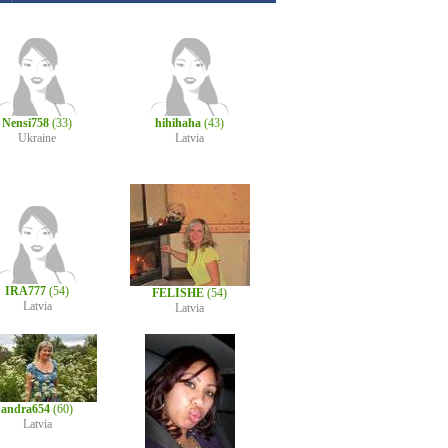
Nensi758
(33)
hihihaha
(43)
Ukraine
Latvia
IRA777
(54)
FELISHE
(54)
Latvia
Latvia
andra654
(60)
Latvia