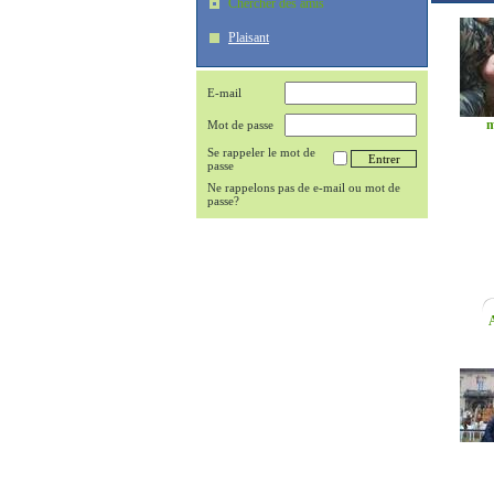
Chercher des amis
Plaisant
E-mail
m
Mot de passe
Se rappeler le mot de
passe
Ne rappelons pas de e-mail ou mot de
passe?