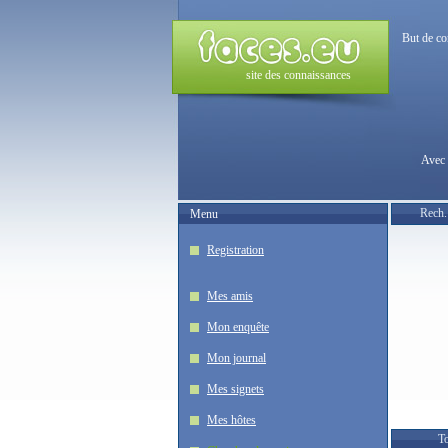
But de co
site des connaissances
Avec 
Rech.
Menu
Registration
Mes amis
Mon enquête
Mon journal
Mes signets
Mes hôtes
To