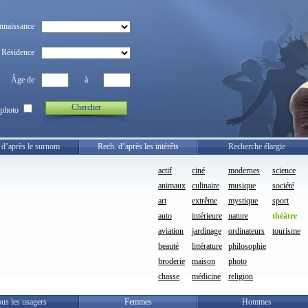
nnaissance
Résidence
Âge de
à
Chercher
photo
 d’après le surnom
Rech. d’après les intérêts
Recherche élargie
actif
ciné
modernes
science
animaux
culinaire
musique
société
art
extrême
mystique
sport
auto
intérieure
nature
théâtre
aviation
jardinage
ordinateurs
tourisme
beauté
littérature
philosophie
broderie
maison
photo
chasse
médicine
religion
us les usagers
Femmes
Hommes