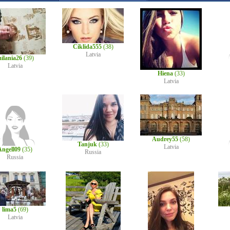
Ciklida555
(38)
Latvia
ilania26
(39)
Latvia
Hiena
(33)
Latvia
Audrey55
(58)
Tanjuk
(33)
Latvia
Angell09
(35)
Russia
Russia
lima5
(69)
Latvia