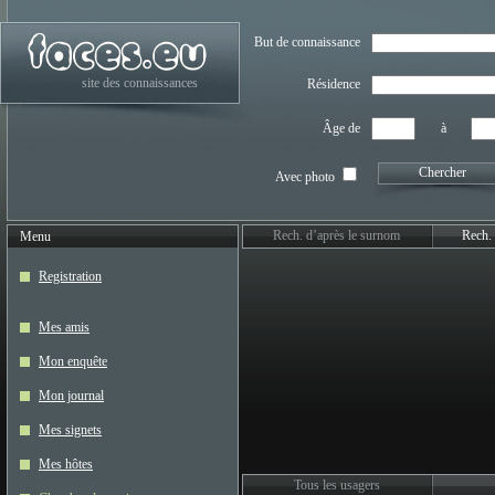
But de connaissance
site des connaissances
Résidence
Âge de
à
Chercher
Avec photo
Rech. d’après le surnom
Rech. 
Menu
Registration
Mes amis
Mon enquête
Mon journal
Mes signets
Mes hôtes
Tous les usagers