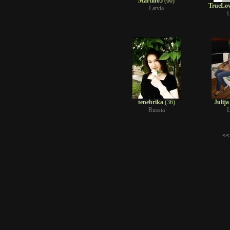
Martin05
(60)
TrueLo
Latvia
L
tenebrika
(36)
Julij
Russia
L
<<