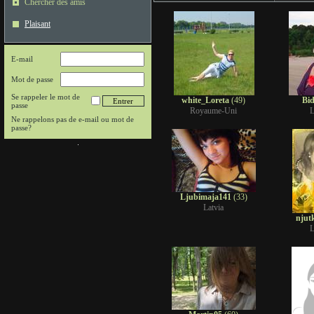
Chercher des amis
Plaisant
E-mail
Mot de passe
Se rappeler le mot de
white_Loreta
(49)
Bi
passe
Royaume-Uni
L
Ne rappelons pas de e-mail ou mot de
passe?
Ljubimaja141
(33)
Latvia
njut
L