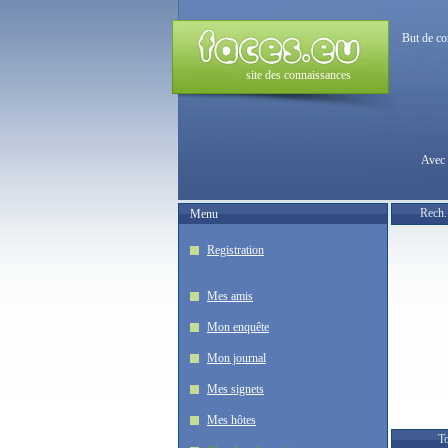
But de co
site des connaissances
Avec 
Rech.
Menu
Registration
Mes amis
Mon enquête
Mon journal
Mes signets
Mes hôtes
To