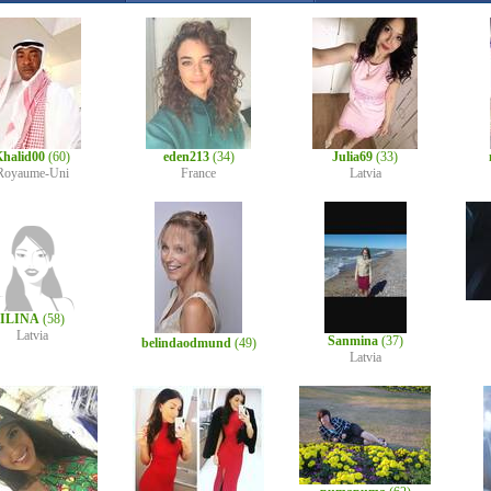
halid00
(60)
eden213
(34)
Julia69
(33)
Royaume-Uni
France
Latvia
ILINA
(58)
Latvia
Sanmina
(37)
belindaodmund
(49)
Latvia