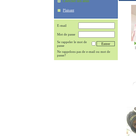
Chercher des amis
Plaisant
E-mail
Mot de passe
Se rappeler le mot de
K
passe
Ne rappelons pas de e-mail ou mot de
passe?