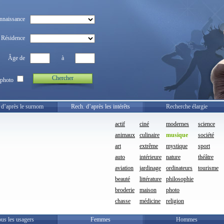
nnaissance
Résidence
Âge de
à
Chercher
photo
 d’après le surnom
Rech. d’après les intérêts
Recherche élargie
actif
ciné
modernes
science
animaux
culinaire
musique
société
art
extrême
mystique
sport
auto
intérieure
nature
théâtre
aviation
jardinage
ordinateurs
tourisme
beauté
littérature
philosophie
broderie
maison
photo
chasse
médicine
religion
us les usagers
Femmes
Hommes