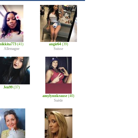
nikkita773
(41)
angie64
(39)
Allemagne
Suisse
Jen99
(37)
amylynnkrause
(40)
Suède