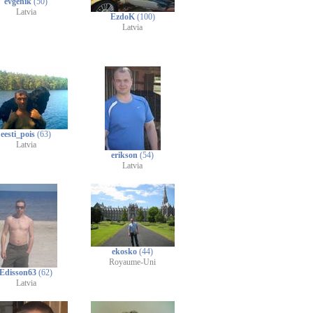
evgenik
(50)
Latvia
EzdoK
(100)
Latvia
eesti_pois
(63)
Latvia
erikson
(54)
Latvia
ekosko
(44)
Royaume-Uni
Edisson63
(62)
Latvia