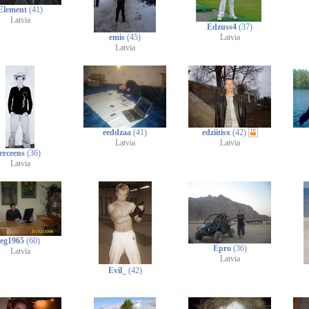
Element
(41)
Latvia
Edzuss4
(37)
emis
(45)
Latvia
Latvia
eeddzaa
(41)
edziitisx
(42)
Latvia
Latvia
erceens
(36)
Latvia
eg1965
(60)
Epro
(36)
Latvia
Latvia
Evil_
(42)