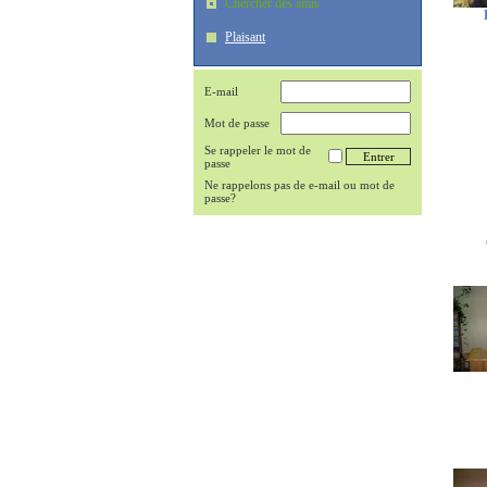
Chercher des amis
Plaisant
E-mail
Mot de passe
Se rappeler le mot de
passe
Ne rappelons pas de e-mail ou mot de
passe?