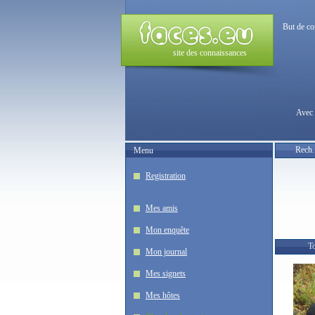
But de co
site des connaissances
Avec 
Rech.
Menu
Registration
Mes amis
Mon enquête
To
Mon journal
Mes signets
Mes hôtes