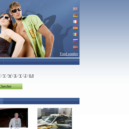
Fond sombre
U
/
V
/
W
/
X
/
Y
/
Z
/
0-9