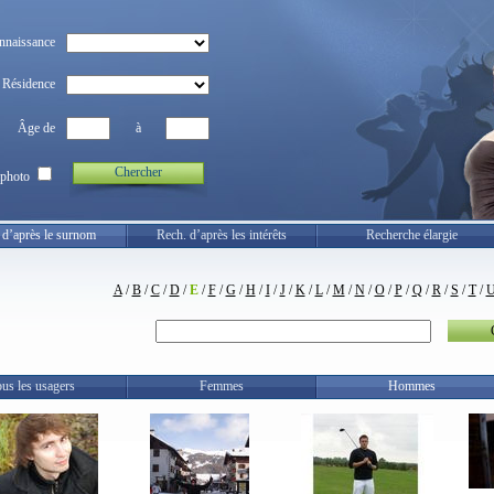
nnaissance
Résidence
Âge de
à
Chercher
photo
 d’après le surnom
Rech. d’après les intérêts
Recherche élargie
A
/
B
/
C
/
D
/
E
/
F
/
G
/
H
/
I
/
J
/
K
/
L
/
M
/
N
/
O
/
P
/
Q
/
R
/
S
/
T
/
us les usagers
Femmes
Hommes