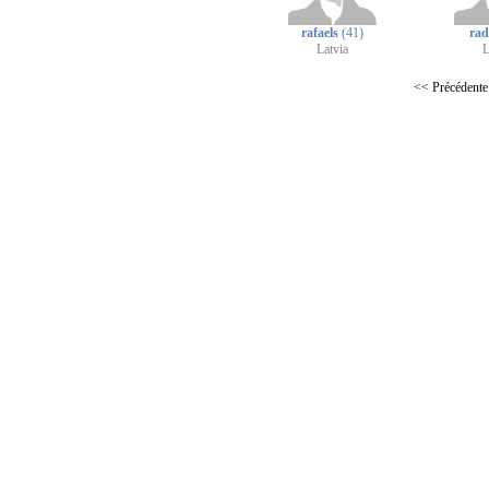
rafaels
(41)
rad
Latvia
L
<< Précédente