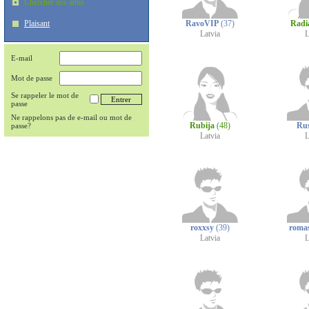
Chercher des amis
Plaisant
RavoVIP
(37)
Radi
Latvia
L
E-mail
Mot de passe
Se rappeler le mot de
passe
Ne rappelons pas de e-mail ou mot de
Rubija
(48)
Ru
passe?
Latvia
L
roxxsy
(39)
roma
Latvia
L