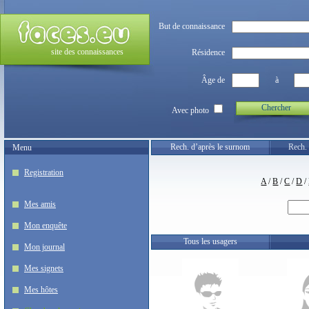
But de connaissance
site des connaissances
Résidence
Âge de
à
Chercher
Avec photo
Rech. d’après le surnom
Rech. 
Menu
Registration
A
/
B
/
C
/
D
/
Mes amis
Mon enquête
Tous les usagers
Mon journal
Mes signets
Mes hôtes