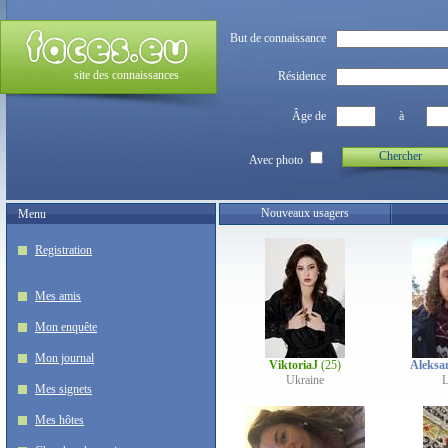
But de connaissance
site des connaissances
Résidence
Âge de
à
Chercher
Avec photo
Nouveaux usagers
Menu
Registration
Mes amis
Mon enquête
Mon journal
ViktoriaJ
(25)
Aleksa
Ukraine
L
Mes signets
Mes hôtes