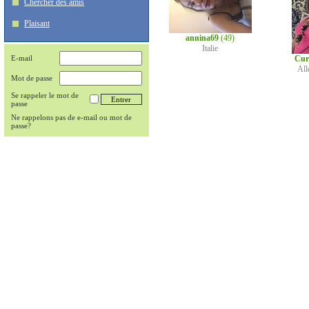
Chercher des amis
Plaisant
annina69
(49)
Italie
E-mail
Cur
Al
Mot de passe
Se rappeler le mot de
passe
Ne rappelons pas de e-mail ou mot de
passe?