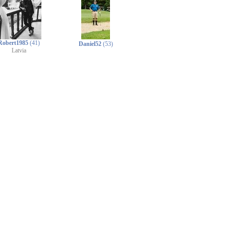
Robert1985
(41)
Daniel52
(53)
Latvia