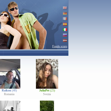
Fondo scuro
Raikon
(40)
JuliaPet
(25)
Romania
Svezia