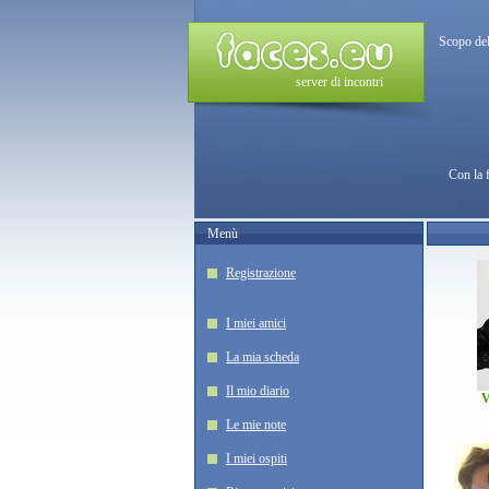
Scopo del
server di incontri
Con la 
Menù
Registrazione
I miei amici
La mia scheda
Il mio diario
V
Le mie note
I miei ospiti