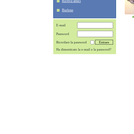
Ricerca amici
Burlone
a
E-mail
Password
Ricordare la password
Ha dimenticato la e-mail o la password?