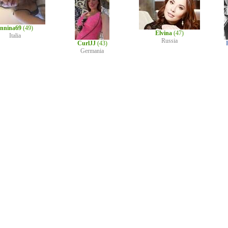
nnina69
(49)
Elvina
(47)
Italia
Russia
CurlJJ
(43)
Germania