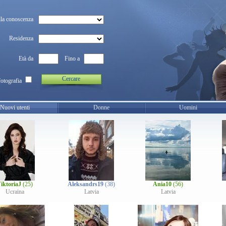
la conoscenza
Residenza
Età da
Fino a
Cercare
fotografia
Nuovi utenti
Donne
Uomini
iktoriaJ
(25)
Aleksandrs19
(38)
Ania10
(56)
Ucraina
Latvia
Latvia