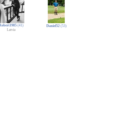
Robert1985
(41)
Daniel52
(53)
Latvia