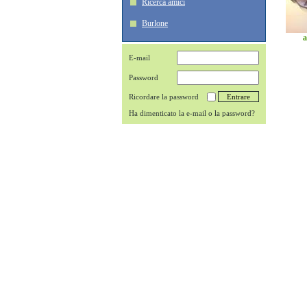
Ricerca amici
Burlone
a
E-mail
Password
Ricordare la password
Ha dimenticato la e-mail o la password?