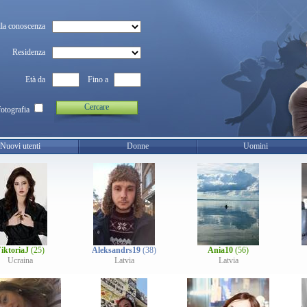
la conoscenza
Residenza
Età da
Fino a
Cercare
fotografia
Nuovi utenti
Donne
Uomini
iktoriaJ
(25)
Aleksandrs19
(38)
Ania10
(56)
Ucraina
Latvia
Latvia