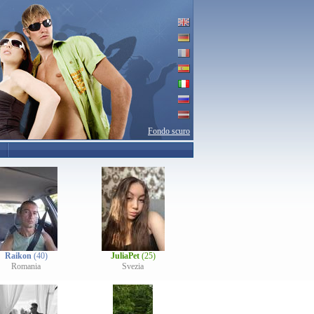
Fondo scuro
Raikon
(40)
JuliaPet
(25)
Romania
Svezia