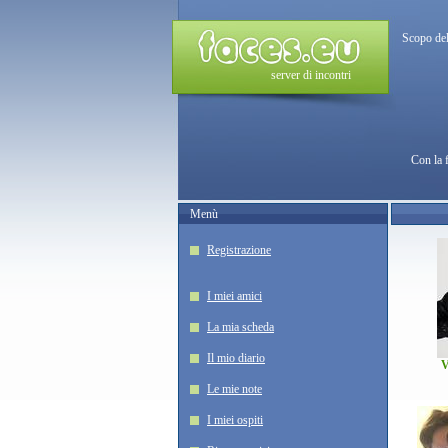
Scopo del
server di incontri
Con la 
Menù
Registrazione
I miei amici
La mia scheda
Il mio diario
V
Le mie note
I miei ospiti