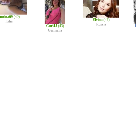
nnina69
(49)
Elvina
(47)
Italia
Russia
CurlJJ
(43)
Germania