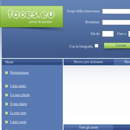
Scopo della conoscenza
server di incontri
Residenza
Età da
Fino a
Cercare
Con la fotografia
Ricerca per nickname
Rice
Menù
Registrazione
I miei amici
La mia scheda
Il mio diario
Le mie note
I miei ospiti
Tutti gli utenti