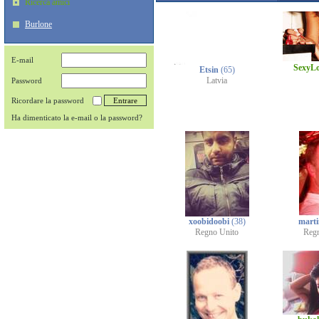
Ricerca amici
Burlone
E-mail
SexyL
Etsin
(65)
Latvia
Password
Ricordare la password
Ha dimenticato la e-mail o la password?
xoobidoobi
(38)
mart
Regno Unito
Reg