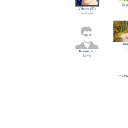
buko
Reg
Veleties
(55)
Norvegia
ka
L
Keram
(40)
Latvia
<< Pre