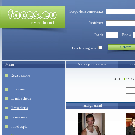
Scopo della conoscenza
server di incontri
Residenza
Età da
Fino a
Cercare
Con la fotografia
Ricerca per nickname
Rice
Menù
Registrazione
A
/
B
/
C
/
D
I miei amici
La mia scheda
Tutti gli utenti
Il mio diario
Le mie note
I miei ospiti