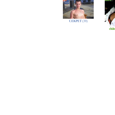
CEKPET
(39)
chii