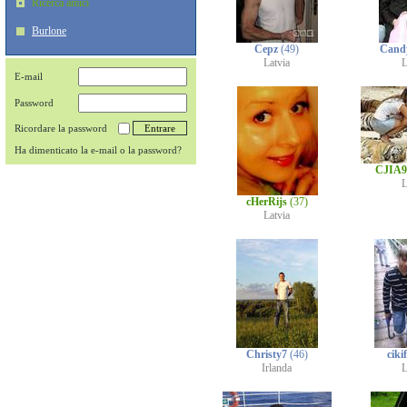
Ricerca amici
Burlone
Cepz
(49)
Cand
Latvia
L
E-mail
Password
Ricordare la password
Ha dimenticato la e-mail o la password?
CJIA
L
cHerRijs
(37)
Latvia
Christy7
(46)
ciki
Irlanda
L