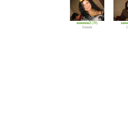
zumzum2
(39)
zanuc
Islanda
L