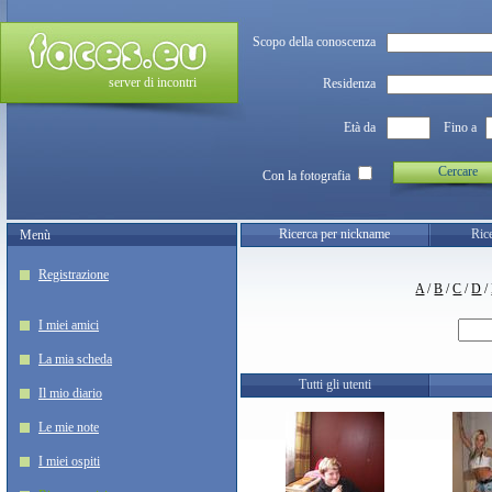
Scopo della conoscenza
server di incontri
Residenza
Età da
Fino a
Cercare
Con la fotografia
Ricerca per nickname
Rice
Menù
Registrazione
A
/
B
/
C
/
D
/
I miei amici
La mia scheda
Tutti gli utenti
Il mio diario
Le mie note
I miei ospiti