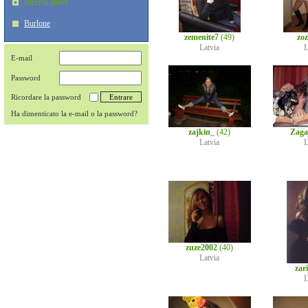
Ricerca amici
Burlone
zemenite7
(49)
zo
Latvia
L
E-mail
Password
Ricordare la password
Ha dimenticato la e-mail o la password?
zajkin_
(42)
Zaga
Latvia
L
zuze2002
(40)
Latvia
zar
L