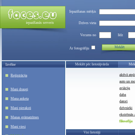
Iepazīšanas mērķis
iepazīšanās serveris
Dzīves vieta
Vecums no
līdz
Meklēt
Ar fotogrāfiju
Meklēt pēc lietotājvārda
Mekl
Izvēlne
aktīvā atpū
Reģistrācija
auto un m
aviācija
Mani draugi
daba
Mana anketa
datori
Mani pieraksti
dzīvnieki
ekstrēmās a
Manas grāmatzīmes
filosofija
Mani viesi
Visi lietotāji