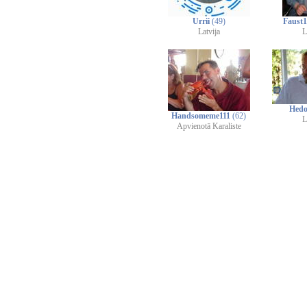
Urrii
(49)
Faust
Latvija
L
Hedo
Handsomeme111
(62)
L
Apvienotā Karaliste