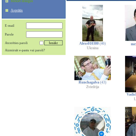
Meklēt draugus
Asprātis
E-mail
Parole
Atcerēties paroli
Alexs010380
(46)
me
Ukraina
Aizmirsāt e-pastu vai paroli?
Runchagalva
(43)
Zviedrija
Vadi
L