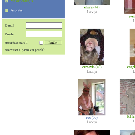
Meklēt draugus
elvira
(44)
Asprātis
Latvija
evel
L
E-mail
Parole
Atcerēties paroli
Aizmirsāt e-pastu vai paroli?
errorvia
(49)
engel
Latvija
L
EJI
eoc
(50)
L
Latvija