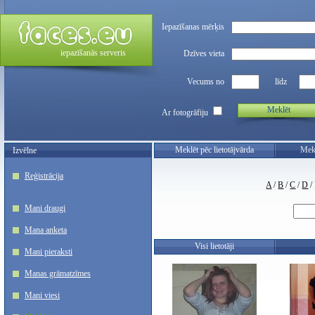
Iepazīšanas mērķis
iepazīšanās serveris
Dzīves vieta
Vecums no
līdz
Meklēt
Ar fotogrāfiju
Meklēt pēc lietotājvārda
Mekl
Izvēlne
Reģistrācija
A
/
B
/
C
/
D
/
Mani draugi
Mana anketa
Visi lietotāji
Mani pieraksti
Manas grāmatzīmes
Mani viesi