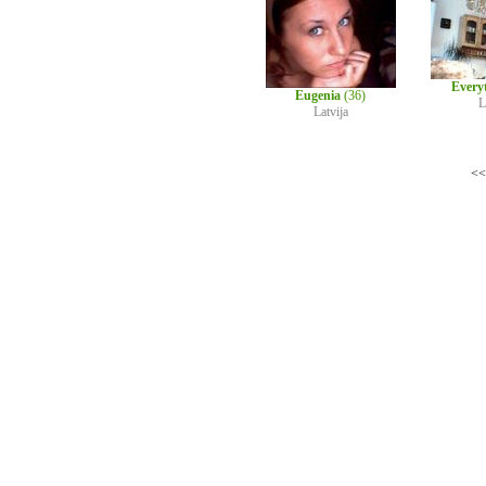
Every
Eugenia
(36)
L
Latvija
<<