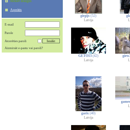
Meklēt draugus
Asprātis
girgijs
(52)
gl
Latvija
L
E-mail
Parole
Atcerēties paroli
Aizmirsāt e-pastu vai paroli?
GETO13
(42)
girt
Latvija
L
game
L
garix
(40)
Latvija