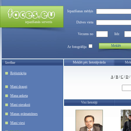
Iepazīšanas mērķis
iepazīšanās serveris
Dzīves vieta
Vecums no
līdz
Meklēt
Ar fotogrāfiju
Meklēt pēc lietotājvārda
Mekl
Izvēlne
Reģistrācija
A
/
B
/
C
/
D
/
Mani draugi
Mana anketa
Visi lietotāji
Mani pieraksti
Manas grāmatzīmes
Mani viesi