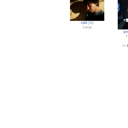
G60
(39)
Latvija
ga
L
<< I