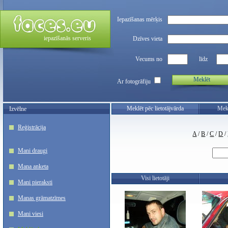
Iepazīšanas mērķis
iepazīšanās serveris
Dzīves vieta
Vecums no
līdz
Meklēt
Ar fotogrāfiju
Meklēt pēc lietotājvārda
Mekl
Izvēlne
Reģistrācija
A
/
B
/
C
/
D
/
Mani draugi
Mana anketa
Visi lietotāji
Mani pieraksti
Manas grāmatzīmes
Mani viesi