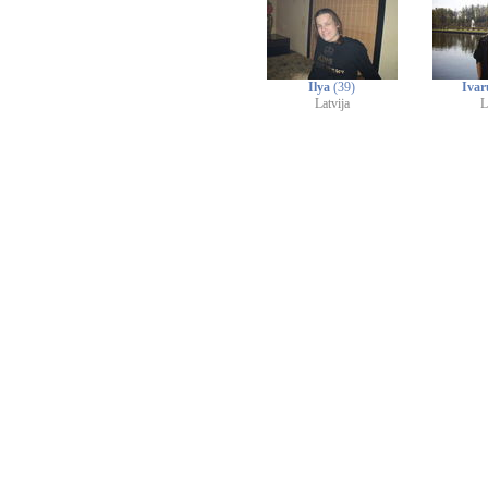
Ilya
(39)
Iva
Latvija
L