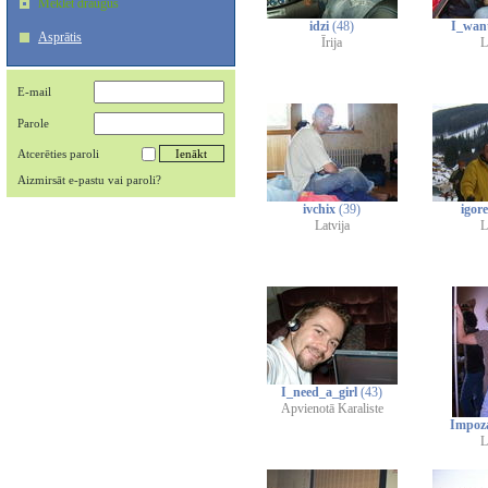
Meklēt draugus
idzi
(48)
I_wan
Asprātis
Īrija
L
E-mail
Parole
Atcerēties paroli
Aizmirsāt e-pastu vai paroli?
ivchix
(39)
igor
Latvija
L
I_need_a_girl
(43)
Apvienotā Karaliste
Impoz
L