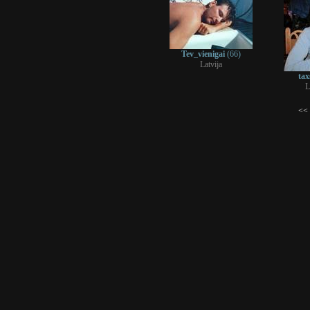
Tev_vienigai
(66)
Latvija
tax
L
<< 