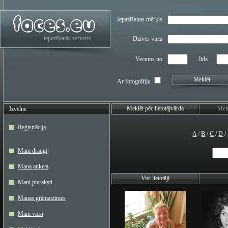
Iepazīšanas mērķis
iepazīšanās serveris
Dzīves vieta
Vecums no
līdz
Meklēt
Ar fotogrāfiju
Meklēt pēc lietotājvārda
Mekl
Izvēlne
Reģistrācija
A
/
B
/
C
/
D
/
Mani draugi
Mana anketa
Visi lietotāji
Mani pieraksti
Manas grāmatzīmes
Mani viesi