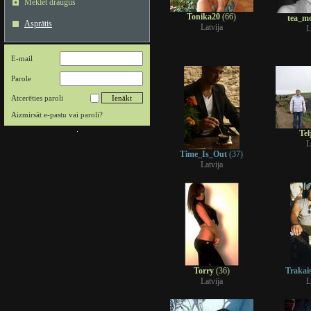
Meklēt draugus
Tonika20
(66)
tea_m
Asprātis
Latvija
L
E-mail
Parole
Atcerēties paroli
Aizmirsāt e-pastu vai paroli?
Tel
L
Time_Is_Out
(37)
Latvija
Torry
(36)
Trakai
Latvija
L