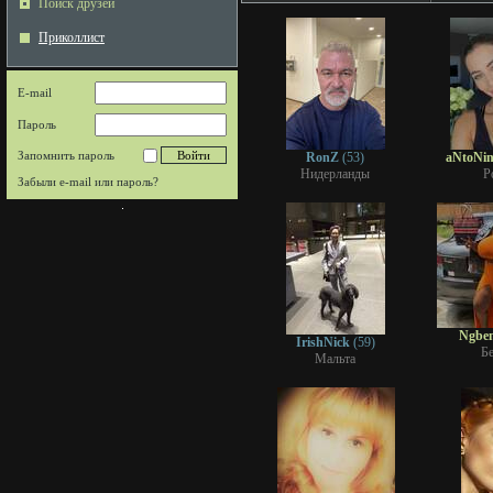
Поиск друзей
Приколлист
E-mail
Пароль
Запомнить пароль
RonZ
(53)
aNtoNi
Нидерланды
Р
Забыли e-mail или пароль?
Ngbe
IrishNick
(59)
Б
Мальта