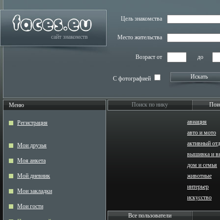
Цель знакомства
сайт знакомств
Место жительства
Возраст от
до
Искать
С фотографией
Поиск по нику
Пои
Меню
авиация
Регистрация
авто и мото
активный от
Мои друзья
вышивка и в
Моя анкета
дом и семья
Мой дневник
животные
интерьер
Мои закладки
искусство
Мои гости
Все пользователи