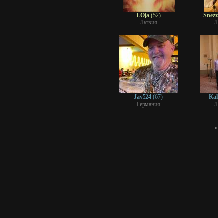
LOja
(52)
Snez
Латвия
Л
Jay524
(67)
Kal
Германия
Л
<