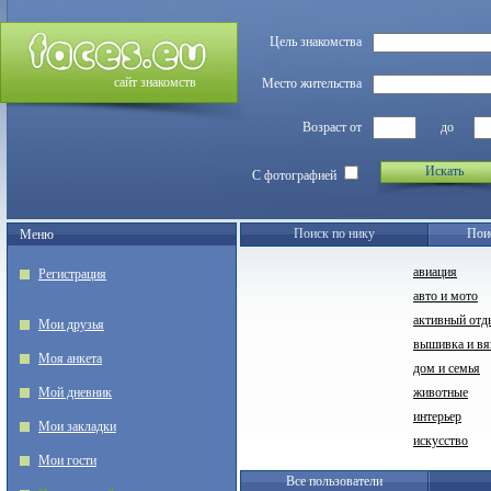
Цель знакомства
сайт знакомств
Место жительства
Возраст от
до
Искать
С фотографией
Поиск по нику
Пои
Меню
авиация
Регистрация
авто и мото
активный отд
Мои друзья
вышивка и вя
Моя анкета
дом и семья
Мой дневник
животные
интерьер
Мои закладки
искусство
Мои гости
Все пользователи