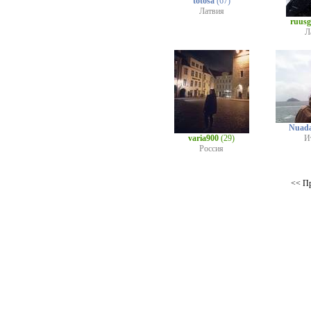
totosa
(67)
Латвия
ruus
Л
Nuad
varia900
(29)
И
Россия
<< П