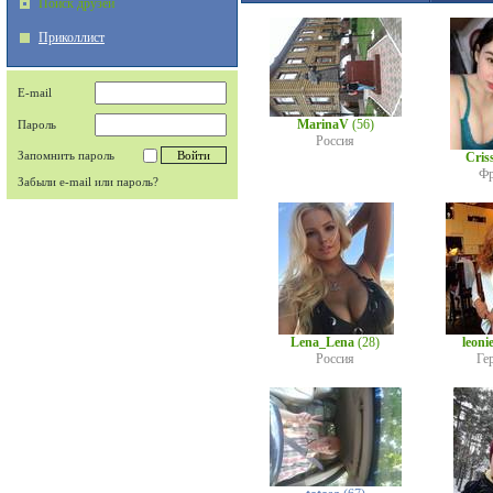
Поиск друзей
Приколлист
E-mail
MarinaV
(56)
Пароль
Россия
Запомнить пароль
Cris
Фр
Забыли e-mail или пароль?
Lena_Lena
(28)
leoni
Россия
Ге