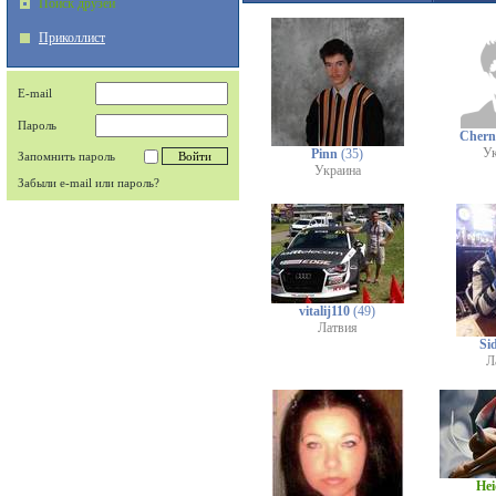
Поиск друзей
Приколлист
E-mail
Пароль
Cher
Ук
Pinn
(35)
Запомнить пароль
Украина
Забыли e-mail или пароль?
vitalij110
(49)
Латвия
Sid
Л
He