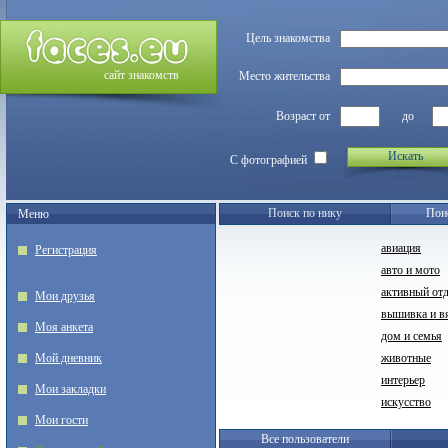
Цель знакомства
сайт знакомств
Место жительства
Возраст от
до
Искать
С фотографией
Поиск по нику
Пои
Меню
авиация
Регистрация
авто и мото
активный от
Мои друзья
вышивка и в
Моя анкета
дом и семья
Мой дневник
животные
интерьер
Мои закладки
искусство
Мои гости
Все пользователи