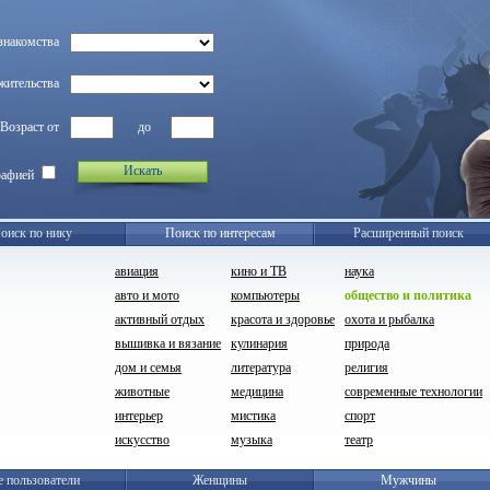
знакомства
жительства
Возраст от
до
Искать
рафией
оиск по нику
Поиск по интересам
Расширенный поиск
авиация
кино и ТВ
наука
авто и мото
компьютеры
общество и политика
активный отдых
красота и здоровье
охота и рыбалка
вышивка и вязание
кулинария
природа
дом и семья
литература
религия
животные
медицина
современные технологии
интерьер
мистика
спорт
искусство
музыка
театр
е пользователи
Женщины
Мужчины