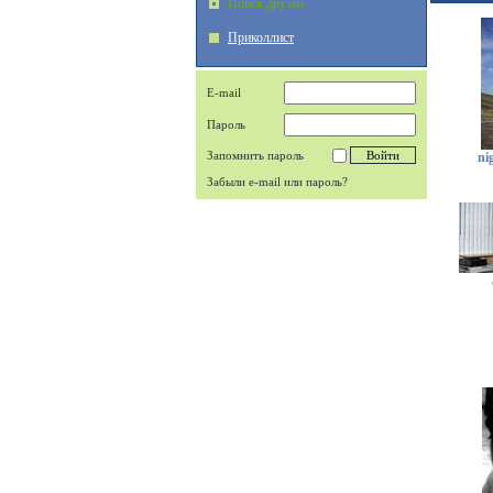
Поиск друзей
Приколлист
E-mail
Пароль
Запомнить пароль
ni
Забыли e-mail или пароль?