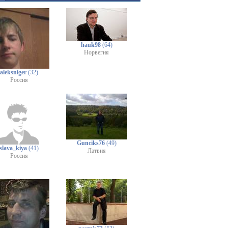
hauk98
(64)
Норвегия
aleksniger
(32)
Россия
Gunciks76
(49)
slava_kiya
(41)
Латвия
Россия