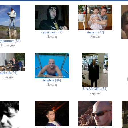
cybertron
(37)
stepkin
(47)
Латвия
Россия
ghtrunner
(53)
Ирландия
aleks18
(76)
Латвия
fenglers
(46)
Латвия
UAANGEL
(55)
Украина