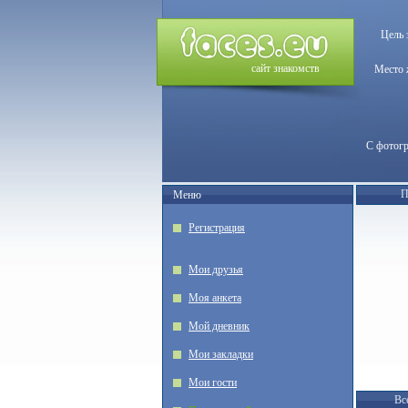
Цель 
сайт знакомств
Место 
С фотог
П
Меню
Регистрация
Мои друзья
Моя анкета
Мой дневник
Мои закладки
Мои гости
Вс