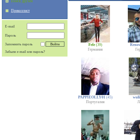
Поиск друзей
Приколлист
E-mail
Пароль
Запомнить пароль
Fefe
(39)
Renow
Германия
Ге
Забыли e-mail или пароль?
PAPPIEOLLY01
(45)
wul
Португалия
Л