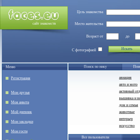
Цель знакомства
сайт знакомств
Место жительства
Возраст от
до
Искать
С фотографией
Поиск по нику
Пои
Меню
авиация
Регистрация
авто и мото
активный от
Мои друзья
вышивка и в
Моя анкета
дом и семья
Мой дневник
животные
интерьер
Мои закладки
искусство
Мои гости
Все пользователи