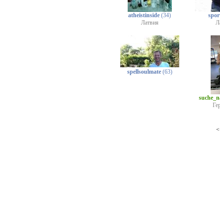
atheistinside
(34)
spor
Латвия
Л
spellsoulmate
(63)
suche_
Ге
<