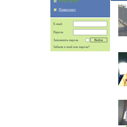
Поиск друзей
Приколлист
E-mail
Пароль
Запомнить пароль
Забыли e-mail или пароль?