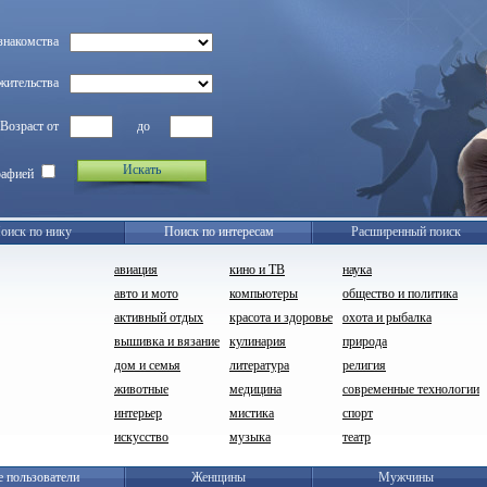
знакомства
жительства
Возраст от
до
Искать
рафией
оиск по нику
Поиск по интересам
Расширенный поиск
авиация
кино и ТВ
наука
авто и мото
компьютеры
общество и политика
активный отдых
красота и здоровье
охота и рыбалка
вышивка и вязание
кулинария
природа
дом и семья
литература
религия
животные
медицина
современные технологии
интерьер
мистика
спорт
искусство
музыка
театр
е пользователи
Женщины
Мужчины