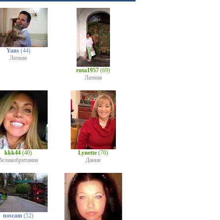
Yans
(44)
Латвия
ruta1957
(69)
Латвия
kkk44
(40)
Lynette
(70)
Великобритания
Дания
noscam
(52)