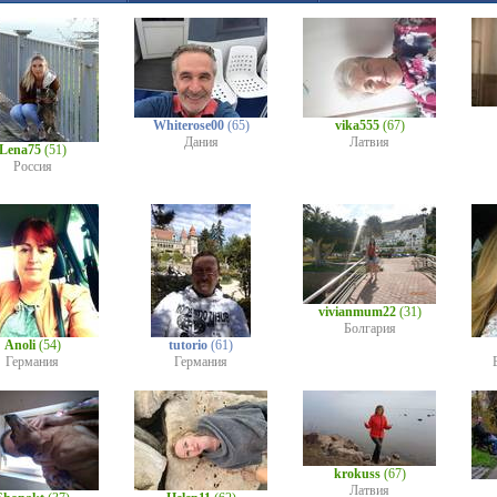
Whiterose00
(65)
vika555
(67)
Дания
Латвия
Lena75
(51)
Россия
vivianmum22
(31)
Болгария
Anoli
(54)
tutorio
(61)
Германия
Германия
krokuss
(67)
Латвия