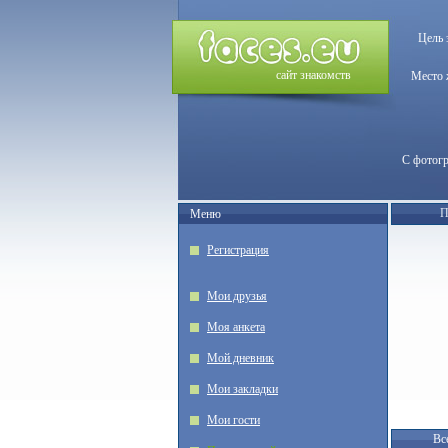
Цель 
сайт знакомств
Место 
С фотог
П
Меню
Регистрация
Мои друзья
Моя анкета
Мой дневник
Мои закладки
Мои гости
Вс