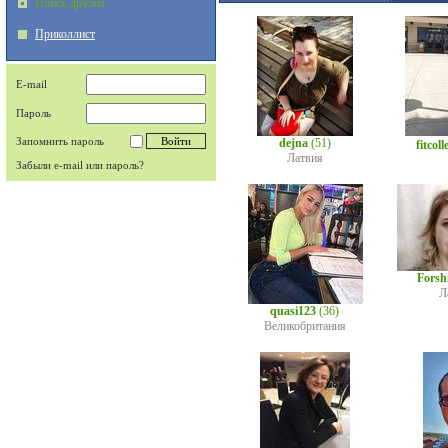
Поиск друзей
Приколлист
E-mail
Пароль
Запомнить пароль
dejna
(51)
fitcoll
Латвия
Забыли e-mail или пароль?
Forsh
Л
quasi123
(36)
Великобритания