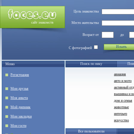
Цель знакомства
сайт знакомств
Место жительства
Возраст от
до
Искать
С фотографией
Поиск по нику
Пои
Меню
авиация
Регистрация
авто и мото
активный от
Мои друзья
вышивка и в
Моя анкета
дом и семья
Мой дневник
животные
интерьер
Мои закладки
искусство
Мои гости
Все пользователи