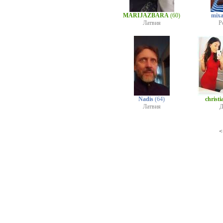
MARIJAZBARA
(60)
mixa
Латвия
Р
Nadis
(64)
christ
Латвия
Д
<