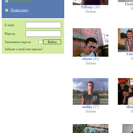
Поиск друзей
Ebab
EiDzejs
(39)
Л
Приколлист
Латвия
E-mail
Пароль
Запомнить пароль
Забыли e-mail или пароль?
Edz
Л
edzons
(42)
Латвия
emilijo
(37)
ellai
Латвия
Л