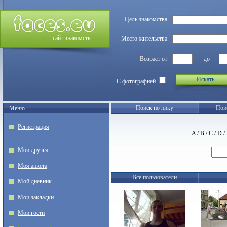
Цель знакомства
сайт знакомств
Место жительства
Возраст от
до
Искать
С фотографией
Поиск по нику
Пои
Меню
Регистрация
A
/
B
/
C
/
D
/
Мои друзья
Моя анкета
Все пользователи
Мой дневник
Мои закладки
Мои гости