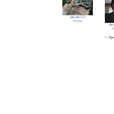
eihvald
(42)
Латвия
elec
Л
<< Пр