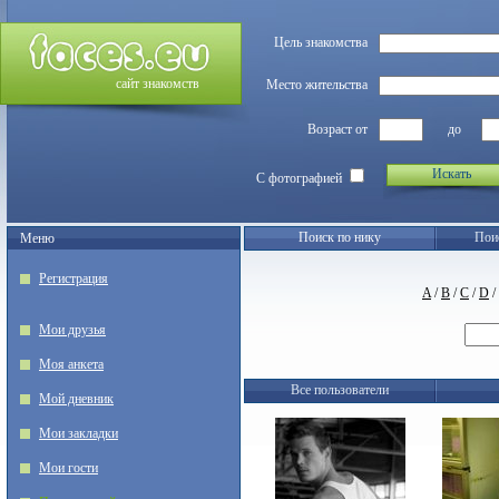
Цель знакомства
сайт знакомств
Место жительства
Возраст от
до
Искать
С фотографией
Поиск по нику
Пои
Меню
Регистрация
A
/
B
/
C
/
D
/
Мои друзья
Моя анкета
Все пользователи
Мой дневник
Мои закладки
Мои гости