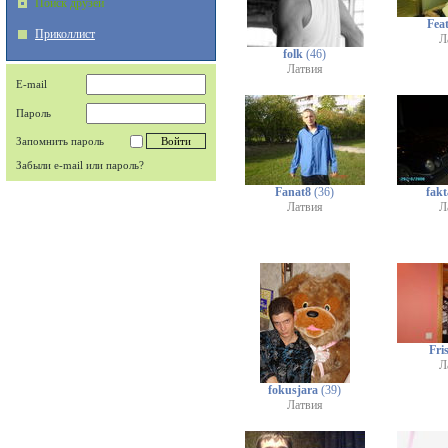
Поиск друзей
Fea
Приколлист
Л
folk
(46)
Латвия
E-mail
Пароль
Запомнить пароль
Забыли e-mail или пароль?
Fanat8
(36)
fak
Латвия
Л
Fri
Л
fokusjara
(39)
Латвия