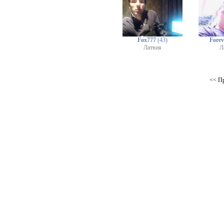
Fox777
(43)
Fore
Латвия
Л
<< П