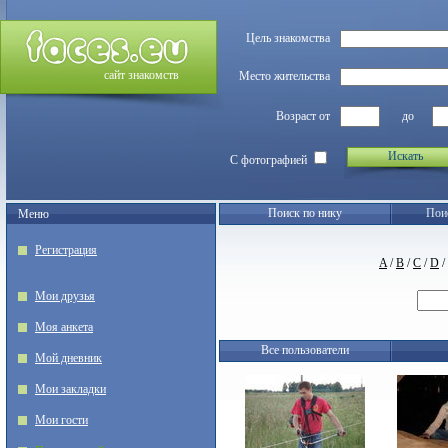
Цель знакомства
сайт знакомств
Место жительства
Возраст от
до
Искать
С фотографией
Поиск по нику
Пои
Меню
Регистрация
A
/
B
/
C
/
D
/
Мои друзья
Моя анкета
Все пользователи
Мой дневник
Мои закладки
Мои гости