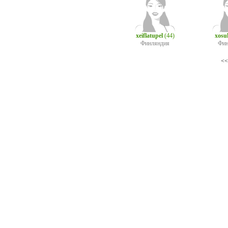
xeiflatupel
(44)
xosu
Финляндия
Фин
<<