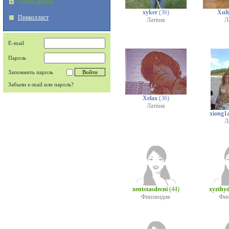
Поиск друзей
xyker
(36)
Xul
Приколлист
Латвия
Л
E-mail
Пароль
Запомнить пароль
Забыли e-mail или пароль?
Xelax
(36)
Латвия
xiong1
Л
xentstasdecni
(44)
xyzthy
Финляндия
Фин