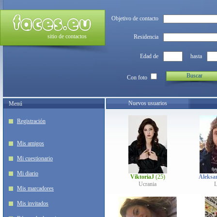
Objetivo de contacto
sitio de contactos
Residencia
Edad de
hasta
Buscar
Con foto
Nuevos usuarios
Menú
Registración
Mis amigos
Mi cuestionario
Mi diario
ViktoriaJ
(25)
Aleksa
Ucrania
L
Mis marcadores
Mis invitados