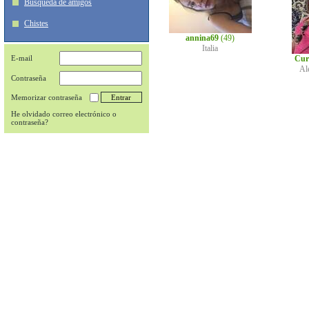
Búsqueda de amigos
Chistes
annina69
(49)
Italia
E-mail
Cur
Al
Contraseña
Memorizar contraseña
He olvidado correo electrónico o
contraseña?