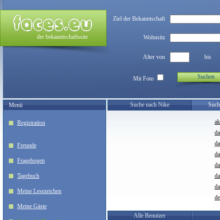
Ziel der Bekanntschaft
der bekanntschaftssite
Wohnsitz
Alter von
bis
Suchen
Mit Foto
Suche nach Nike
Such
Menü
ak
Registration
da
da
Freunde
da
Fragebogen
da
Tagebuch
d
da
Meine Lesezeichen
de
Meine Gäste
Alle Benutzer