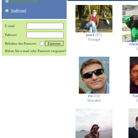
Suche der Freunde
Spaßvogel
E-mail
joao1
(67)
Paßwort
Portugal
Behalten das Passwort
cyhei
L
Haben Sie e-mail oder Passwort vergessen?
rco
(55)
Na
Slowakei
L